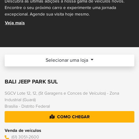
Descubra as últimas adições à nossa gama de veículos novos.
Encontre o seu próximo carro e experimente uma jornada
excepcional. Agende sua visita hoje mesmo.
Veja mais
Selecionar uma loja
BALI JEEP PARK SUL
SGCV Lote 12, 12, (St Garagens e Conces de Veículos) - Zona
Industrial (Guará)
Brasília - Distrito Federal
COMO CHEGAR
Venda de veículos
(61) 3051-2600