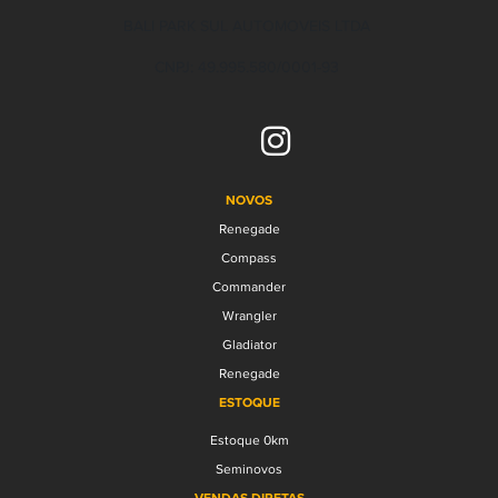
BALI PARK SUL AUTOMOVEIS LTDA
CNPJ: 49.995.580/0001-93
NOVOS
Renegade
Compass
Commander
Wrangler
Gladiator
Renegade
ESTOQUE
Estoque 0km
Seminovos