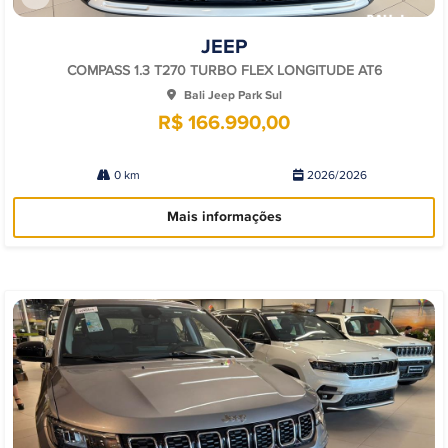
Co
mp
JEEP
arti
lhe
COMPASS 1.3 T270 TURBO FLEX LONGITUDE AT6
Bali Jeep Park Sul
R$ 166.990,00
0 km
2026/2026
Mais informações