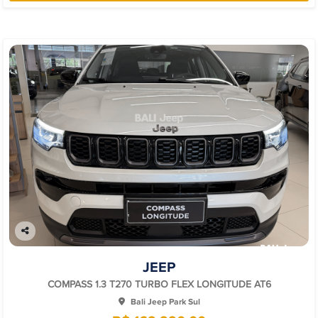
Co
mp
JEEP
arti
lhe
COMPASS 1.3 T270 TURBO FLEX LONGITUDE AT6
Bali Jeep Park Sul