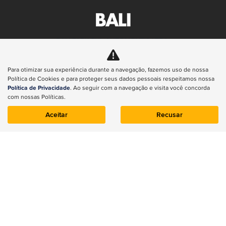
BALI PARK SUL AUTOMOVEIS LTDA
CNPJ: 49.995.580/0001-93
Para otimizar sua experiência durante a navegação, fazemos uso de nossa
Política de Cookies e para proteger seus dados pessoais respeitamos nossa
Política de Privacidade
. Ao seguir com a navegação e visita você concorda
com nossas Políticas.
Aceitar
Recusar
NOVOS
Renegade
Compass
Commander
Wrangler
Gladiator
Renegade
ESTOQUE