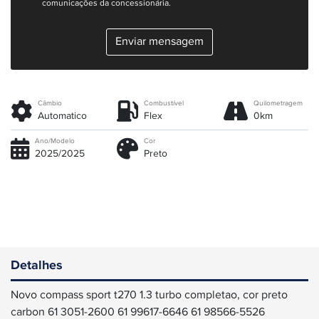
comunicações da concessionária.
Enviar mensagem
Câmbio
Combustível
Quilometragem
Automatico
Flex
0km
Ano/Modelo
Cor
2025/2025
Preto
Detalhes
Novo compass sport t270 1.3 turbo completao, cor preto
carbon 61 3051-2600 61 99617-6646 61 98566-5526