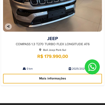
Co
mp
JEEP
arti
lhe
COMPASS 1.3 T270 TURBO FLEX LONGITUDE AT6
Bali Jeep Park Sul
R$ 179.990,00
0 km
2025/2025
Mais informações