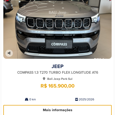
Co
mp
JEEP
arti
lhe
COMPASS 1.3 T270 TURBO FLEX LONGITUDE AT6
Bali Jeep Park Sul
R$ 165.900,00
0 km
2025/2026
Mais informações