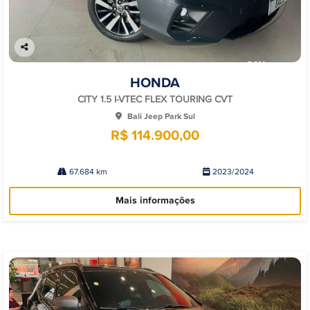
Co
mp
HONDA
arti
lhe
CITY 1.5 I-VTEC FLEX TOURING CVT
Bali Jeep Park Sul
R$ 114.900,00
67.684 km
2023/2024
Mais informações