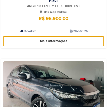
FIAT
arti
lhe
ARGO 1.3 FIREFLY FLEX DRIVE CVT
Bali Jeep Park Sul
R$ 96.900,00
37.741 km
2025/2026
Mais informações