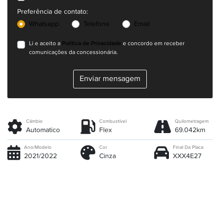
Preferência de contato:
Whatsapp
Telefone
Email
Política de Privacidade
Li e aceito a
e concordo em receber
comunicações da concessionária.
Enviar mensagem
Câmbio
Combustível
Quilometragem
Automatico
Flex
69.042km
Ano/Modelo
Cor
Final Da Placa
2021/2022
Cinza
XXX4E27