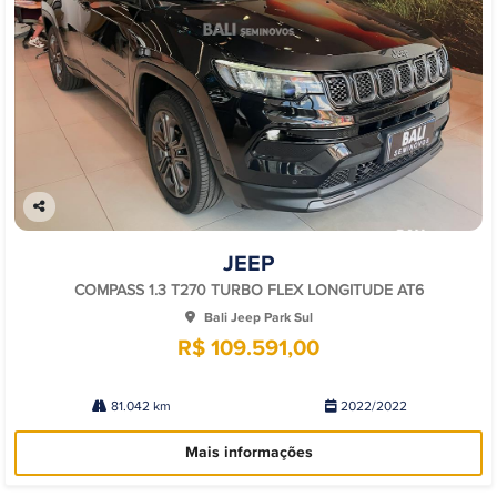
Co
mp
JEEP
arti
lhe
COMPASS 1.3 T270 TURBO FLEX LONGITUDE AT6
Bali Jeep Park Sul
R$ 109.591,00
81.042 km
2022/2022
Mais informações