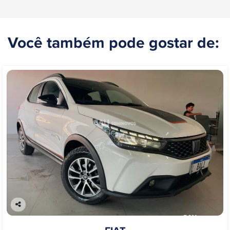
Você também pode gostar de:
Co
mp