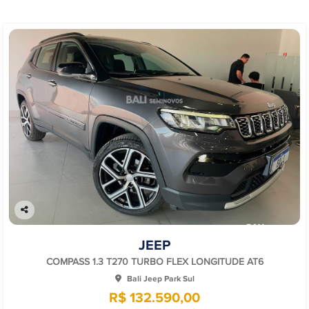
Co
mp
JEEP
arti
lhe
COMPASS 1.3 T270 TURBO FLEX LONGITUDE AT6
Bali Jeep Park Sul
R$ 132.590,00