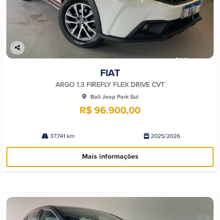
Co
mp
FIAT
arti
lhe
ARGO 1.3 FIREFLY FLEX DRIVE CVT
Bali Jeep Park Sul
R$ 96.900,00
37.741 km
2025/2026
Mais informações