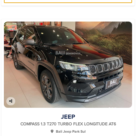
Co
mp
JEEP
arti
lhe
COMPASS 1.3 T270 TURBO FLEX LONGITUDE AT6
Bali Jeep Park Sul