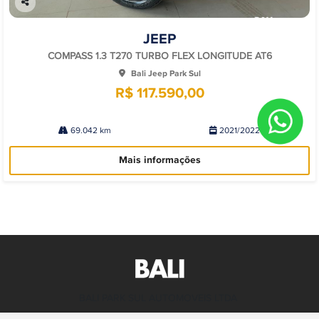
Co
mp
JEEP
arti
lhe
COMPASS 1.3 T270 TURBO FLEX LONGITUDE AT6
Bali Jeep Park Sul
R$ 117.590,00
69.042 km
2021/2022
Mais informações
BALI PARK SUL AUTOMOVEIS LTDA