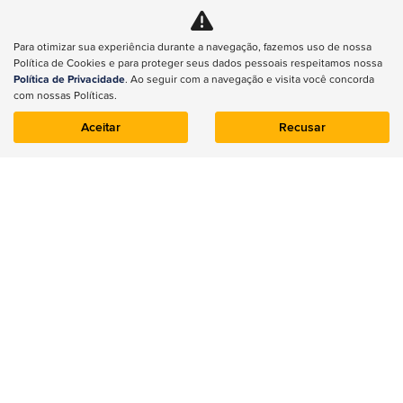
CNPJ: 49.995.580/0001-93
Para otimizar sua experiência durante a navegação, fazemos uso de nossa
Política de Cookies e para proteger seus dados pessoais respeitamos nossa
Política de Privacidade
. Ao seguir com a navegação e visita você concorda
com nossas Políticas.
NOVOS
Aceitar
Recusar
Renegade
Compass
Commander
Wrangler
Gladiator
Renegade
ESTOQUE
Estoque 0km
Seminovos
VENDAS DIRETAS
PCD
CNPJ