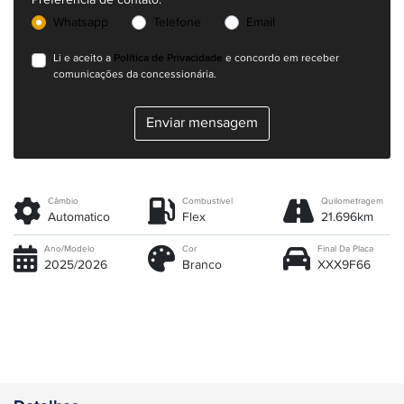
Whatsapp
Telefone
Email
Política de Privacidade
Li e aceito a
e concordo em receber
comunicações da concessionária.
Enviar mensagem
Câmbio
Combustível
Quilometragem
Automatico
Flex
21.696km
Ano/Modelo
Cor
Final Da Placa
2025/2026
Branco
XXX9F66