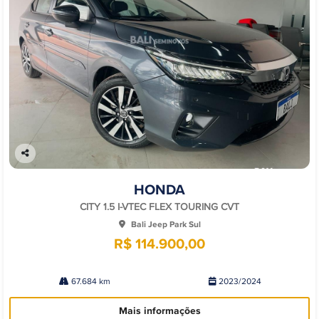
Co
mp
HONDA
arti
lhe
CITY 1.5 I-VTEC FLEX TOURING CVT
Bali Jeep Park Sul
R$ 114.900,00
67.684 km
2023/2024
Mais informações