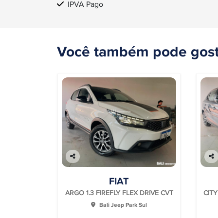
IPVA Pago
Você também pode gost
Co
Co
mp
mp
FIAT
arti
arti
lhe
lhe
ARGO 1.3 FIREFLY FLEX DRIVE CVT
CITY
Bali Jeep Park Sul