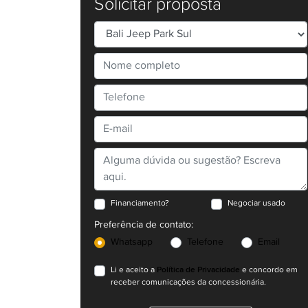
Solicitar proposta
Financiamento?
Negociar usado
Preferência de contato:
Whatsapp
Telefone
Email
Política de Privacidade
Li e aceito a
e concordo em
receber comunicações da concessionária.