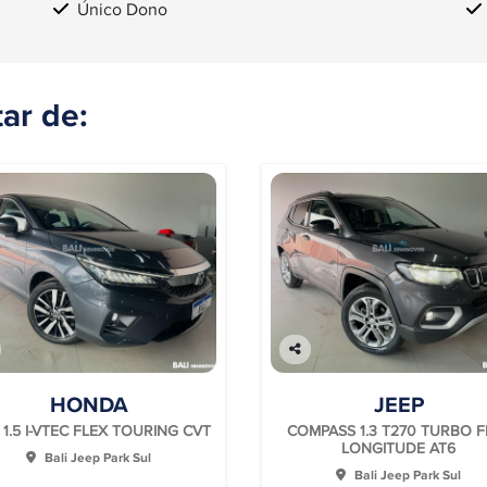
Único Dono
ar de:
Co
mp
HONDA
JEEP
arti
lhe
 1.5 I-VTEC FLEX TOURING CVT
COMPASS 1.3 T270 TURBO F
LONGITUDE AT6
Bali Jeep Park Sul
Bali Jeep Park Sul