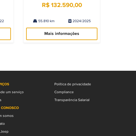
R$ 132.590,00
22
55.810 km
2024/2025
Mais informações
VIÇOS
Política de privacidade
de um serviço
Compliance
s
Transparência Salarial
E CONOSCO
m somos
ato
y Jeep