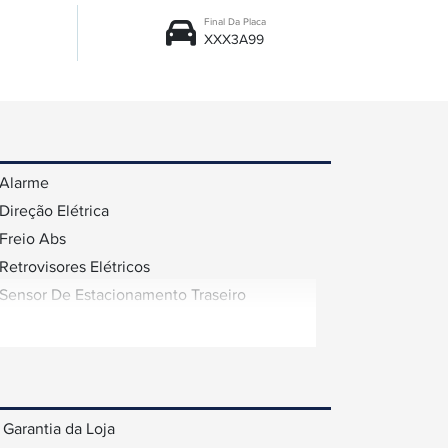
Final Da Placa
XXX3A99
Alarme
Direção Elétrica
Freio Abs
Retrovisores Elétricos
Sensor De Estacionamento Traseiro
Garantia da Loja