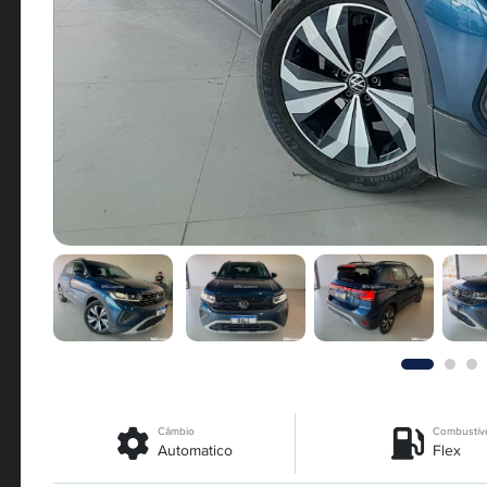
Câmbio
Combustív
Automatico
Flex