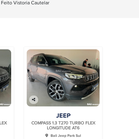
Feito Vistoria Cautelar
Co
mp
JEEP
arti
lhe
LEX
COMPASS 1.3 T270 TURBO FLEX
LONGITUDE AT6
Bali Jeep Park Sul