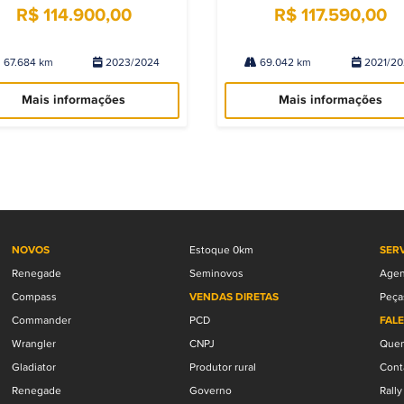
R$ 114.900,00
R$ 117.590,00
67.684 km
2023/2024
69.042 km
2021/20
Mais informações
Mais informações
NOVOS
Estoque 0km
SER
Renegade
Seminovos
Agen
Compass
VENDAS DIRETAS
Peça
Commander
PCD
FAL
Wrangler
CNPJ
Que
Gladiator
Produtor rural
Cont
Renegade
Governo
Rall