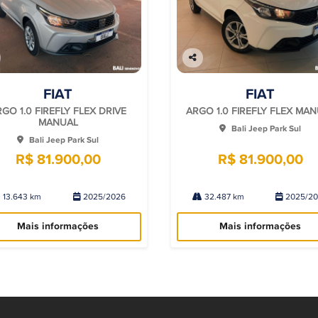
Co
mp
FIAT
FIAT
arti
lhe
GO 1.0 FIREFLY FLEX DRIVE
ARGO 1.0 FIREFLY FLEX MA
MANUAL
Bali Jeep Park Sul
Bali Jeep Park Sul
R$ 81.900,00
R$ 81.900,00
13.643 km
2025/2026
32.487 km
2025/2
Mais informações
Mais informações