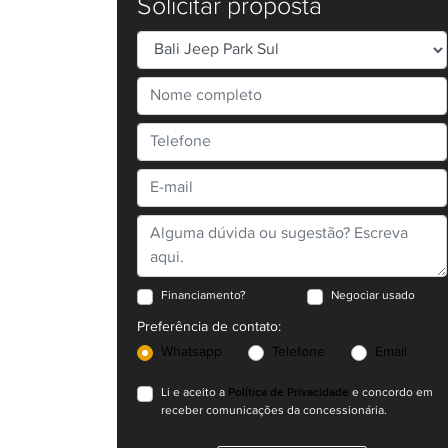
Solicitar proposta
Financiamento?
Negociar usado
Preferência de contato:
Whatsapp
Telefone
Email
Política de Privacidade
Li e aceito a
e concordo em
receber comunicações da concessionária.