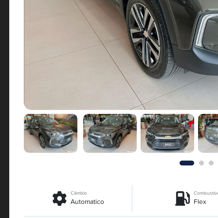
Câmbio
Combustív
Automatico
Flex