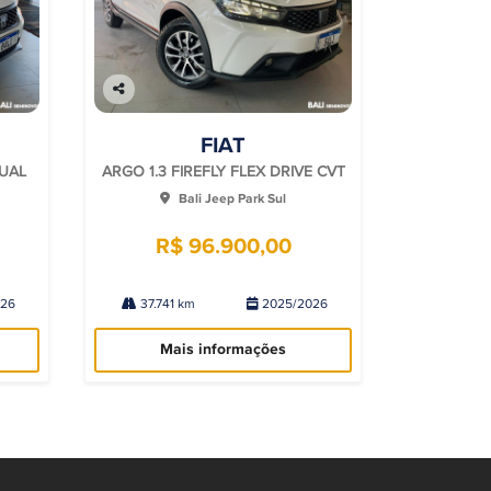
Co
mp
FIAT
arti
lhe
NUAL
ARGO 1.3 FIREFLY FLEX DRIVE CVT
Bali Jeep Park Sul
R$ 96.900,00
026
37.741 km
2025/2026
Mais informações