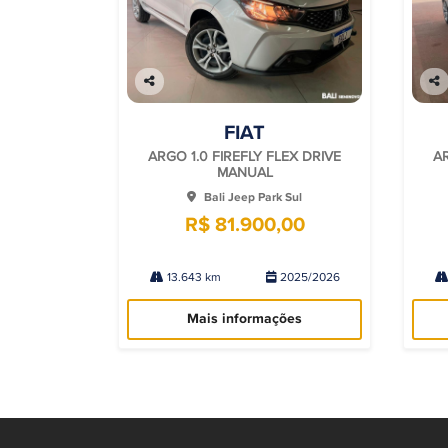
Co
Co
mp
mp
FIAT
arti
arti
lhe
lhe
ARGO 1.0 FIREFLY FLEX DRIVE
AR
MANUAL
Bali Jeep Park Sul
R$ 81.900,00
13.643 km
2025/2026
Mais informações