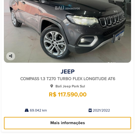
Co
mp
JEEP
arti
lhe
COMPASS 1.3 T270 TURBO FLEX LONGITUDE AT6
Bali Jeep Park Sul
R$ 117.590,00
69.042 km
2021/2022
Mais informações