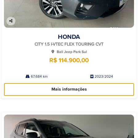
Co
mp
HONDA
arti
lhe
CITY 1.5 I-VTEC FLEX TOURING CVT
Bali Jeep Park Sul
R$ 114.900,00
67.684 km
2023/2024
Mais informações