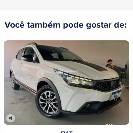
Você também pode gostar de:
Co
mp