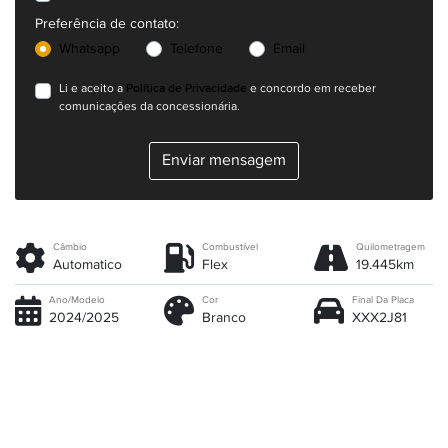
Preferência de contato:
Whatsapp
Telefone
Email
Política de Privacidade
Li e aceito a
e concordo em receber
comunicações da concessionária.
Enviar mensagem
Câmbio
Combustível
Quilometragem
Automatico
Flex
19.445km
Ano/Modelo
Cor
Final Da Placa
2024/2025
Branco
XXX2J81