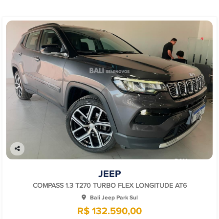
Co
mp
JEEP
arti
lhe
COMPASS 1.3 T270 TURBO FLEX LONGITUDE AT6
Bali Jeep Park Sul
R$ 132.590,00