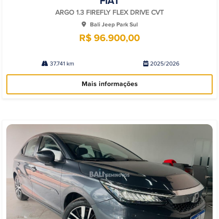
FIAT
arti
lhe
ARGO 1.3 FIREFLY FLEX DRIVE CVT
Bali Jeep Park Sul
R$ 96.900,00
37.741 km
2025/2026
Mais informações