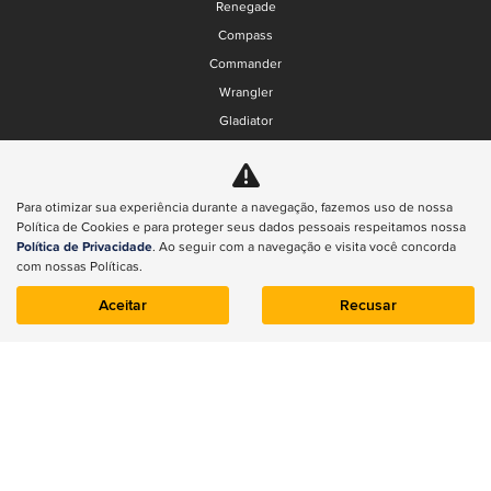
Renegade
Compass
Commander
Wrangler
Gladiator
Renegade
ESTOQUE
Para otimizar sua experiência durante a navegação, fazemos uso de nossa
Estoque 0km
Política de Cookies e para proteger seus dados pessoais respeitamos nossa
Seminovos
Política de Privacidade
. Ao seguir com a navegação e visita você concorda
com nossas Políticas.
VENDAS DIRETAS
PCD
Aceitar
Recusar
CNPJ
Produtor rural
Governo
Locadora
SERVIÇOS
Agende um serviço