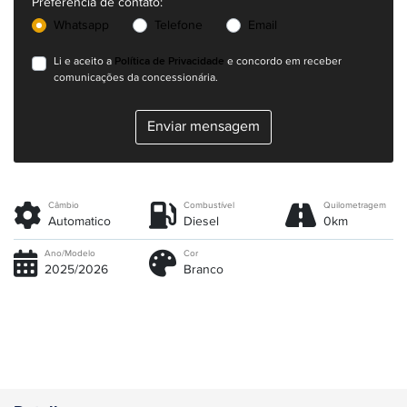
Preferência de contato:
Whatsapp
Telefone
Email
Política de Privacidade
Li e aceito a
e concordo em receber
comunicações da concessionária.
Enviar mensagem
Câmbio
Combustível
Quilometragem
Automatico
Diesel
0km
Ano/Modelo
Cor
2025/2026
Branco