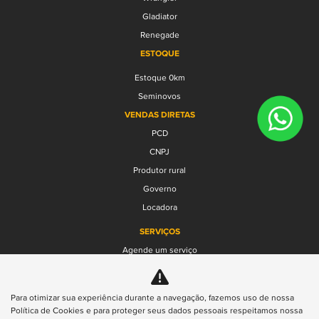
Gladiator
Renegade
ESTOQUE
Estoque 0km
Seminovos
VENDAS DIRETAS
PCD
CNPJ
Produtor rural
Governo
Locadora
SERVIÇOS
Agende um serviço
Peças
FALE CONOSCO
Para otimizar sua experiência durante a navegação, fazemos uso de nossa
Quem somos
Política de Cookies e para proteger seus dados pessoais respeitamos nossa