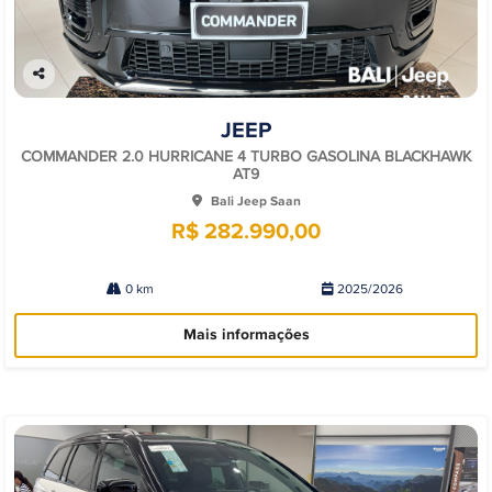
Co
mp
JEEP
arti
lhe
COMMANDER 2.0 HURRICANE 4 TURBO GASOLINA BLACKHAWK
AT9
Bali Jeep Saan
R$ 282.990,00
0 km
2025/2026
Mais informações