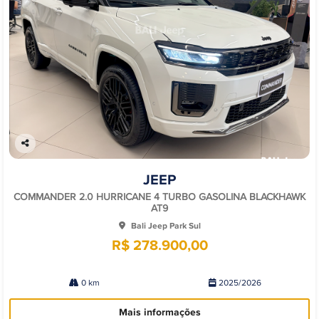
Co
mp
JEEP
arti
lhe
COMMANDER 2.0 HURRICANE 4 TURBO GASOLINA BLACKHAWK
AT9
Bali Jeep Park Sul
R$ 278.900,00
0 km
2025/2026
Mais informações