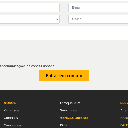
r comunicações da concessionária.
Entrar em contato
NOVOS
Estoque 0km
SER
Renegade
Seminovos
Agen
Compass
VENDAS DIRETAS
Peça
Commander
PCD
FAL