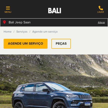
MENU
LIGAR
Bali Jeep Saan
Alterar
Home
Serviços
Agende um serviço
AGENDE UM SERVIÇO
PEÇAS