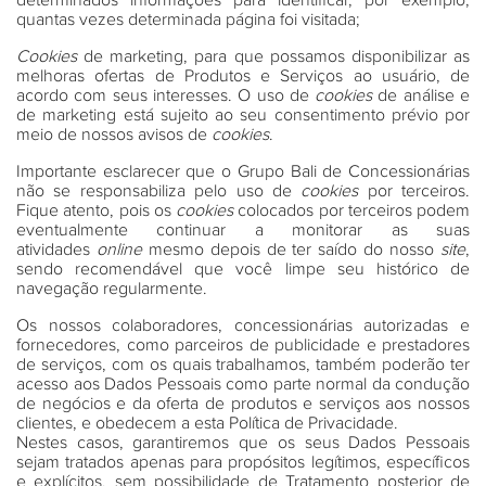
determinados informações para identificar, por exemplo,
quantas vezes determinada página foi visitada;
Cookies
de marketing, para que possamos disponibilizar as
melhoras ofertas de Produtos e Serviços ao usuário, de
acordo com seus interesses. O uso de
cookies
de análise e
de marketing está sujeito ao seu consentimento prévio por
meio de nossos avisos de
cookies
.
Importante esclarecer que o Grupo Bali de Concessionárias
não se responsabiliza pelo uso de
cookies
por terceiros.
Fique atento, pois os
cookies
colocados por terceiros podem
eventualmente continuar a monitorar as suas
atividades
online
mesmo depois de ter saído do nosso
site
,
sendo recomendável que você limpe seu histórico de
navegação regularmente.
Os nossos colaboradores, concessionárias autorizadas e
fornecedores, como parceiros de publicidade e prestadores
de serviços, com os quais trabalhamos, também poderão ter
acesso aos Dados Pessoais como parte normal da condução
de negócios e da oferta de produtos e serviços aos nossos
clientes, e obedecem a esta Política de Privacidade.
Nestes casos, garantiremos que os seus Dados Pessoais
sejam tratados apenas para propósitos legítimos, específicos
e explícitos, sem possibilidade de Tratamento posterior de