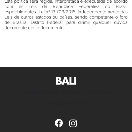
Esta política será regida, interpretada e executada de acordo
com as Leis da República Federativa do Brasil,
especialmente a Lei nº 13.709/2018, independentemente das
Leis de outros estados ou países, sendo competente o foro
de Brasília, Distrito Federal, para dirimir qualquer dúvida
decorrente deste documento.
BALI MOTORS COMERCIO DE VEICULOS LTDA
CNPJ: 36.444.055/0001-38