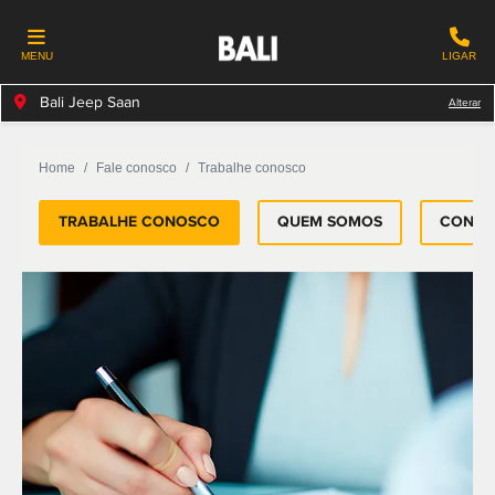
MENU
LIGAR
Bali Jeep Saan
Alterar
Home
Fale conosco
Trabalhe conosco
TRABALHE CONOSCO
QUEM SOMOS
CONTA