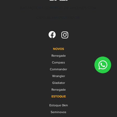
BALI MOTORS COMERCIO DE VEICULOS LTDA
CNPJ: 36.444.055/0001-38
NOVOS
Renegade
Compass
Commander
Wrangler
Gladiator
Renegade
ESTOQUE
Estoque 0km
Seminovos