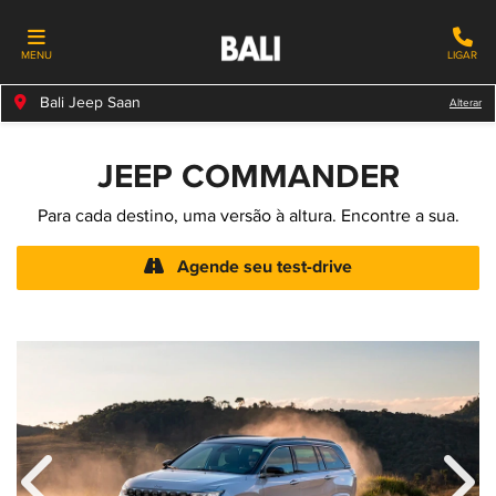
MENU
LIGAR
Bali Jeep Saan
Alterar
JEEP
COMMANDER
Para cada destino, uma versão à altura. Encontre a sua.
Agende seu test-drive
Anterior
Próx