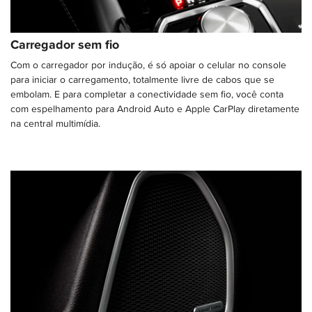
Carregador sem fio
Com o carregador por indução, é só apoiar o celular no console
para iniciar o carregamento, totalmente livre de cabos que se
embolam. E para completar a conectividade sem fio, você conta
com espelhamento para Android Auto e Apple CarPlay diretamente
na central multimídia.