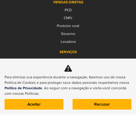
VENDAS DIRETAS
PCD
CNPJ
Produtor rural
Governo
Locadora
SERVIÇOS
Agende um serviço
Peças
FALE CONOSCO
Para otimizar sua experiência durante a navegação, fazemos uso de nossa
Política de Cookies e para proteger seus dados pessoais respeitamos nossa
Quem somos
Política de Privacidade
. Ao seguir com a navegação e visita você concorda
Contato
com nossas Políticas.
Rally Jeep
Aceitar
Recusar
Trabalhe conosco
Política de privacidade
Compliance
Transparência Salarial