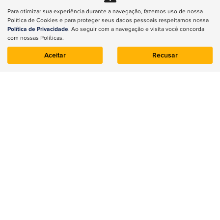
CNPJ: 36.444.055/0001-38
Para otimizar sua experiência durante a navegação, fazemos uso de nossa
Política de Cookies e para proteger seus dados pessoais respeitamos nossa
Política de Privacidade
. Ao seguir com a navegação e visita você concorda
com nossas Políticas.
Aceitar
Recusar
NOVOS
Renegade
Compass
Commander
Wrangler
Gladiator
Renegade
ESTOQUE
Estoque 0km
Seminovos
VENDAS DIRETAS
PCD
CNPJ