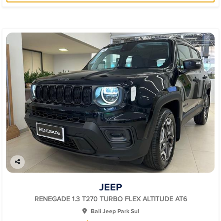
Co
mp
JEEP
arti
lhe
RENEGADE 1.3 T270 TURBO FLEX ALTITUDE AT6
Bali Jeep Park Sul