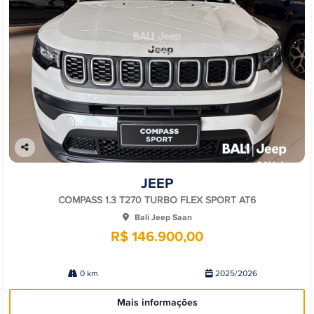
Co
mp
JEEP
arti
lhe
COMPASS 1.3 T270 TURBO FLEX SPORT AT6
Bali Jeep Saan
R$ 146.900,00
0 km
2025/2026
Mais informações