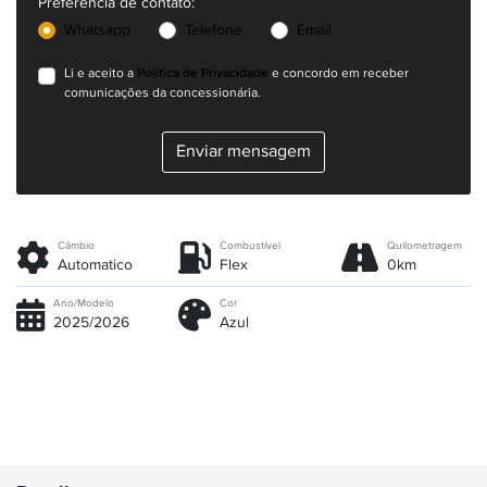
Preferência de contato:
Whatsapp
Telefone
Email
Política de Privacidade
Li e aceito a
e concordo em receber
comunicações da concessionária.
Enviar mensagem
Câmbio
Combustível
Quilometragem
Automatico
Flex
0km
Ano/Modelo
Cor
2025/2026
Azul