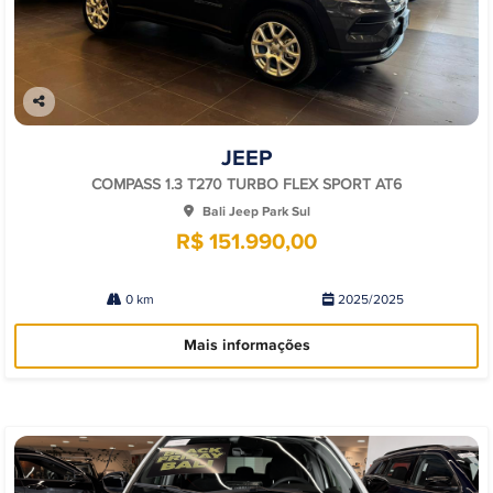
Co
mp
JEEP
arti
lhe
COMPASS 1.3 T270 TURBO FLEX SPORT AT6
Bali Jeep Park Sul
R$ 151.990,00
0 km
2025/2025
Mais informações