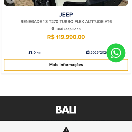
Co
mp
JEEP
arti
lhe
RENEGADE 1.3 T270 TURBO FLEX ALTITUDE AT6
Bali Jeep Saan
R$ 119.990,00
0 km
2025/2026
Mais informações
BALI MOTORS COMERCIO DE VEICULOS LTDA