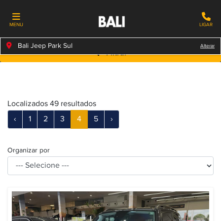
MENU
LIGAR
Bali Jeep Park Sul
Alterar
Filtrar
Localizados 49 resultados
‹
1
2
3
4
5
›
Organizar por