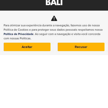
BALI PARK SUL AUTOMOVEIS LTDA
CNPJ: 49.995.580/0001-93
Para otimizar sua experiência durante a navegação, fazemos uso de nossa
Política de Cookies e para proteger seus dados pessoais respeitamos nossa
Política de Privacidade
. Ao seguir com a navegação e visita você concorda
com nossas Políticas.
Aceitar
Recusar
NOVOS
Renegade
Compass
Commander
Wrangler
Gladiator
Renegade
ESTOQUE
Estoque 0km