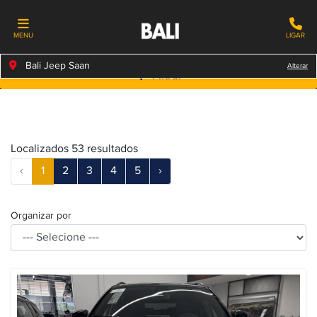
MENU
LIGAR
Bali Jeep Saan
Alterar
Filtrar
Localizados 53 resultados
‹
1
2
3
4
5
›
Organizar por