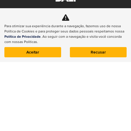
BALI MOTORS COMERCIO DE VEICULOS LTDA
CNPJ: 36.444.055/0001-38
Para otimizar sua experiência durante a navegação, fazemos uso de nossa
Política de Cookies e para proteger seus dados pessoais respeitamos nossa
Política de Privacidade
. Ao seguir com a navegação e visita você concorda
com nossas Políticas.
Aceitar
Recusar
NOVOS
Renegade
Compass
Commander
Wrangler
Gladiator
Renegade
ESTOQUE
Estoque 0km
Seminovos