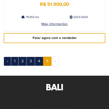
R$ 51.900,00
79.653 km
2023/2024
Mais informações
Falar agora com o vendedor
‹
1
2
3
4
5
›
BALI MOTORS COMERCIO DE VEICULOS LTDA
CNPJ: 36.444.055/0001-38