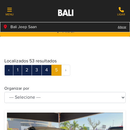
MENU
LIGAR
Bali Jeep Saan
Alterar
Filtrar
Localizados 53 resultados
‹
1
2
3
4
5
›
Organizar por