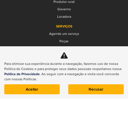
Produtor rural
Governo
Locadora
SERVIÇOS
Agende um serviço
Peças
FALE CONOSCO
Quem somos
Contato
Para otimizar sua experiência durante a navegação, fazemos uso de nossa
Política de Cookies e para proteger seus dados pessoais respeitamos nossa
Rally Jeep
Política de Privacidade
. Ao seguir com a navegação e visita você concorda
Trabalhe conosco
com nossas Políticas.
Política de privacidade
Aceitar
Recusar
Compliance
Transparência Salarial
No trânsito, enxergar o outro salva vidas.