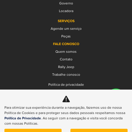
Governo
Locadora
SERVIÇOS
Agende um serviço
Peças
FALE CONOSCO
Quem somos
Contato
Rally Jeep
Trabalhe conosco
Política de privacidade
Compliance
Transparência Salarial
Para otimizar sua experiência durante a navegação, fazemos uso de nossa
Política de Cookies e para proteger seus dados pessoais respeitamos nossa
No trânsito, enxergar o outro salva vidas.
Política de Privacidade
. Ao seguir com a navegação e visita você concorda
com nossas Políticas.